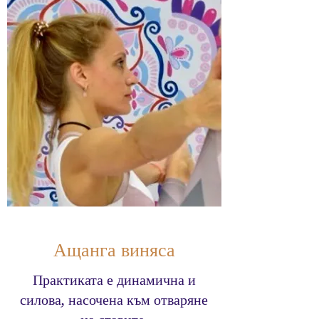
Ащанга виняса
Практиката е динамична и
силова, насочена към отваряне