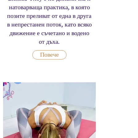
натоварваща практика, в която
позите преливат от една в друга
в непрестанен поток, като всяко
движение е съчетано и водено
от дъха.
Повече