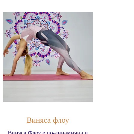
Виняса флоу
Виняса Флоу е по-динамична и